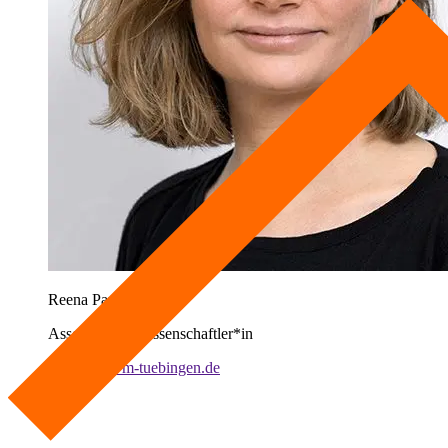
Reena Pauly
Assoziierte*r Wissenschaftler*in
r.pauly@iwm-tuebingen.de