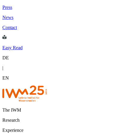
Press
News
Contact
Easy Read
DE
|
EN
The IWM
Research
Experience