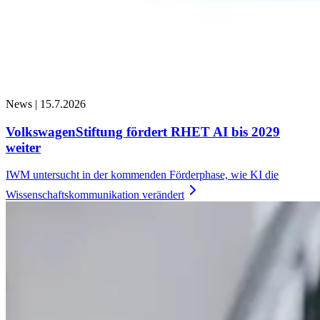
News |
15.7.2026
VolkswagenStiftung fördert RHET AI bis 2029
weiter
IWM untersucht in der kommenden Förderphase, wie KI die
Wissenschaftskommunikation
verändert