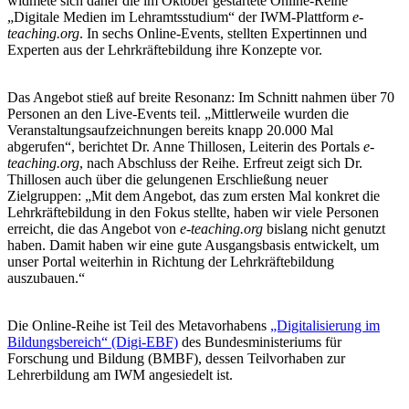
widmete sich daher die im Oktober gestartete Online-Reihe
„Digitale Medien im Lehramtsstudium“ der IWM-Plattform
e-
teaching.org
. In sechs Online-Events, stellten Expertinnen und
Experten aus der Lehrkräftebildung ihre Konzepte vor.
Das Angebot stieß auf breite Resonanz: Im Schnitt nahmen über 70
Personen an den Live-Events teil. „Mittlerweile wurden die
Veranstaltungsaufzeichnungen bereits knapp 20.000 Mal
abgerufen“, berichtet Dr. Anne Thillosen, Leiterin des Portals
e-
teaching.org
, nach Abschluss der Reihe. Erfreut zeigt sich Dr.
Thillosen auch über die gelungenen Erschließung neuer
Zielgruppen: „Mit dem Angebot, das zum ersten Mal konkret die
Lehrkräftebildung in den Fokus stellte, haben wir viele Personen
erreicht, die das Angebot von
e-teaching.org
bislang nicht genutzt
haben. Damit haben wir eine gute Ausgangsbasis entwickelt, um
unser Portal weiterhin in Richtung der Lehrkräftebildung
auszubauen.“
Die Online-Reihe ist Teil des Metavorhabens
„Digitalisierung im
Bildungsbereich“ (Digi-EBF)
des Bundesministeriums für
Forschung und Bildung (BMBF), dessen Teilvorhaben zur
Lehrerbildung am IWM angesiedelt ist.