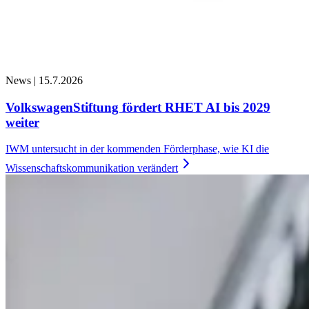
News |
15.7.2026
VolkswagenStiftung fördert RHET AI bis 2029
weiter
IWM untersucht in der kommenden Förderphase, wie KI die
Wissenschaftskommunikation
verändert