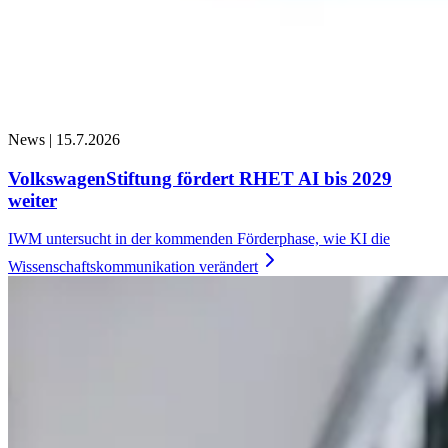
News |
15.7.2026
VolkswagenStiftung fördert RHET AI bis 2029
weiter
IWM untersucht in der kommenden Förderphase, wie KI die
Wissenschaftskommunikation
verändert