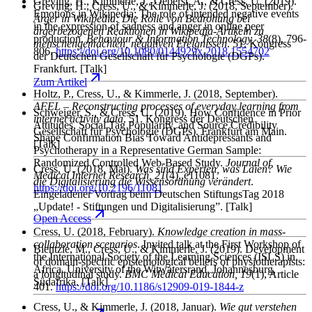
Greving, H., Kimmerle, J., Oeberst, A., & Cress, U.
(2019).
Greving, H., Cress, U., & Kimmerle, J.
(2018, September).
Emotions in Wikipedia: The role of intended negative events
Ärger in Wikipedia: Die Rolle von Bedrohung bei
in the expression of sadness and anger in online peer
ärgerbezogenen Reaktionen in Wikipedia-Artikeln zu
production.
Behaviour & Information Technology
, 38
(8), 796-
menschengemachten, negativen Ereignissen
. 51. Kongress
806.
https://doi.org/10.1080/0144929x.2018.1554702
der Deutschen Gesellschaft für Psychologie (DGPs).
Frankfurt. [Talk]
Zum
Artikel
Holtz, P., Cress, U., & Kimmerle, J.
(2018, September).
AFEL – Reconstructing processes of everyday learning from
Schweiger, S., & Cress, U.
(2019). How Confidence in Prior
internet activity data
. 51. Kongress der Deutschen
Attitudes, Social Tag Popularity, and Source Credibility
Gesellschaft für Psychologie (DGPs). Frankfurt am Main.
Shape Confirmation Bias Toward Antidepressants and
[Talk]
Psychotherapy in a Representative German Sample:
Randomized Controlled Web-Based Study.
Journal of
Cress, U.
(2018, Mai).
Was sind Experten, was Laien? Wie
Medical Internet Research
, 21
(4), e11081.
die Digitalisierung die Wissensordnung verändert
.
https://doi.org/10.2196/11081
Eingeladener Vortrag beim Deutschen StiftungsTag 2018
„Update! - Stiftungen und Digitalisierung”. [Talk]
Open
Access
Cress, U.
(2018, February).
Knowledge creation in mass-
collaboration scenarios
. Invited talk at the First Workshop of
Bientzle, M., Cress, U., & Kimmerle, J.
(2019). Development
the International Society of the Learning Sciences (ISLS) in
of domain-specific epistemological beliefs of physiotherapists:
Africa. University of the Witwatersrand, Johannesburg,
a longitudinal study.
BMC Medical Education
, 19
(1), Article
Südafrika. [Talk]
401.
https://doi.org/10.1186/s12909-019-1844-z
Cress, U., & Kimmerle, J.
(2018, Januar).
Wie gut verstehen