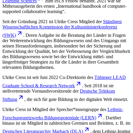
Learning
Sciences
zum ISLS Fellow benannt. 2021 war sie
Mitherausgeberin des ersten „International handbook of computer-
supported collaborative learning“.
Seit der Gründung 2021 ist Ulrike Cress Mitglied der
Ständigen
Wissenschaftlichen Kommission der Kultusministerkonferenz
(SWK)
. Deren Aufgabe ist die Beratung der Länder in Fragen
der Weiterentwicklung des Bildungswesens und des Umgangs mit
seinen Herausforderungen, insbesondere bei der Sicherung und
Entwicklung der Qualität, bei der Verbesserung der Vergleichbarkeit
des Bildungswesens sowie bei der Entwicklung mittel- und
längerfristiger Strategien zu für die Länder in ihrer Gesamtheit
relevanten Bildungsthemen.
Ulrike Cress ist seit Juni 2022 Co-Direktorin des
Tübinger LEAD
Graduate School & Research
Network
. Seit 2018 ist sie
stellvertretende Vorstandsvorsitzende der
Deutsche Telekom
Stiftung
, die sich für gute Bildung in der digitalen Welt einsetzt.
Ulrike Cress ist Mitglied der Sprecher*innengruppe des
Leibniz-
Forschungsnetzwerks Bildungspotentiale
(LERN)
. Darüber
hinaus ist sie Mitglied in zahlreichen Gremien und Beiräten, z. B. im
Deutschen Literaturarchiv Marbach
(DLA)
, dem Leibniz-Institut