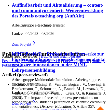
Auffindbarkeit und Aktualisierung – content-
und communityorientierte Weiterentwicklung
des Portals e‑teaching.org (AuftAkt)
Arbeitsgruppe e-teaching-Transfer
Laufzeit
04/2023 - 03/2026
Zum
Projekt
Präsentationen und Konferenzen
MINT-ProNeD − Professionelle Netzwerke zur
Artikel (peer-reviewed)
|
Bücher und Buchbeiträge
|
Förderung adaptiver, prozessbezogener, digital-
Positionspapiere und Stellungnahmen
|
Forschungsdaten
|
Sonstige
gestützter Innovationen in der MINT-
Publikationen
Lehrpersonenbildung
Artikel (peer-reviewed)
Arbeitsgruppe Multimodale Interaktion - Arbeitsgruppe e-
teaching-Transfer
Thomas, J. C., Düsing, K., Van den Bogaert, V., Greving, H.,
Bruckermann, T., Schumann, A., Brandt, M., Lewanzik, D.,
Laufzeit
04/2023 - 09/2025
Voigt, C. C., Harms, U., Wirth, J., Cress, U., & Kimmerle, J.
(2026). The impact of research process presentations on
secondary school student’s perception of scientific credibility
Zum
Projekt
and tentativeness.
Discover Education
, 5
, Article 357.