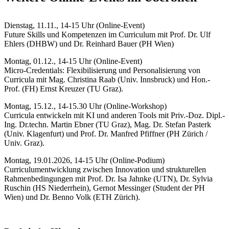
Dienstag, 11.11., 14-15 Uhr (Online-Event)
Future Skills und Kompetenzen im Curriculum
mit Prof. Dr. Ulf
Ehlers (DHBW) und Dr. Reinhard Bauer (PH Wien)
Montag, 01.12., 14-15 Uhr (Online-Event)
Micro-Credentials: Flexibilisierung und Personalisierung von
Curricula
mit Mag. Christina Raab (Univ. Innsbruck) und Hon.-
Prof. (FH) Ernst Kreuzer (TU Graz).
Montag, 15.12., 14-15.30 Uhr (Online-Workshop)
Curricula entwickeln mit KI und anderen Tools mit
Priv.-Doz. Dipl.-
Ing. Dr.techn. Martin Ebner (TU Graz), Mag. Dr. Stefan Pasterk
(Univ. Klagenfurt) und Prof. Dr. Manfred Pfiffner (PH Zürich /
Univ. Graz).
Montag, 19.01.2026, 14-15 Uhr (Online-Podium)
Curriculumentwicklung zwischen Innovation und strukturellen
Rahmenbedingungen
mit Prof. Dr. Isa Jahnke (UTN), Dr. Sylvia
Ruschin (HS Niederrhein), Gernot Messinger (Student der PH
Wien) und Dr. Benno Volk (ETH Zürich).